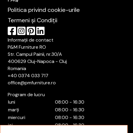
Politica privind cookie-urile
Termeni și Condiții
Informații de contact
P&M Furniture RO
Str. Campul Painii, nr.30/A
400629 Cluj-Napoca - Cluj
Romania
+40 0374 033 717
office@pmfurniture.ro
Program de lucru
luni
08:00 - 16:30
marți
08:00 - 16:30
miercuri
08:00 - 16:30
joi
08:00 - 16:30
vineri
08:00 - 16:30