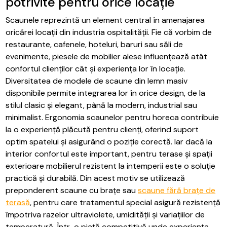
potrivite pentru orice locație
Scaunele reprezintă un element central în amenajarea
oricărei locații din industria ospitalității. Fie că vorbim de
restaurante, cafenele, hoteluri, baruri sau săli de
evenimente, piesele de mobilier alese influențează atât
confortul clienților cât și experiența lor în locație.
Diversitatea de modele de scaune din lemn masiv
disponibile permite integrarea lor în orice design, de la
stilul clasic și elegant, până la modern, industrial sau
minimalist. Ergonomia scaunelor pentru horeca contribuie
la o experiență plăcută pentru clienți, oferind suport
optim spatelui și asigurând o poziție corectă. Iar dacă la
interior confortul este important, pentru terase și spații
exterioare mobilierul rezistent la intemperii este o soluție
practică și durabilă. Din acest motiv se utilizează
preponderent scaune cu brațe sau
scaune fără brațe de
terasă
, pentru care tratamentul special asigură rezistență
împotriva razelor ultraviolete, umidității și variațiilor de
temperatură. Într-o piață competitivă unde experiența