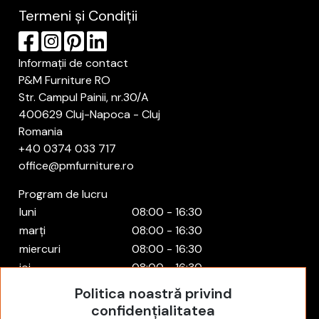
Termeni și Condiții
Informații de contact
P&M Furniture RO
Str. Campul Painii, nr.30/A
400629 Cluj-Napoca - Cluj
Romania
+40 0374 033 717
office@pmfurniture.ro
Program de lucru
luni
08:00 - 16:30
marți
08:00 - 16:30
miercuri
08:00 - 16:30
joi
08:00 - 16:30
vineri
08:00 - 16:30
Politica noastră privind
sâmbătă
Închis
confidențialitatea