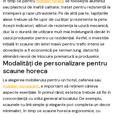
în timp ce pentru
mobilier terasă
se folosește aluminiul
sau plasticul de înaltă calitate, tratat pentru rezistență la
intemperii și raze ultraviolete. Pe de altă parte, tapițeriile
alese trebuie să fie ușor de curățat și rezistente la pete.
Acești indicatori, alături de rezistența la uzură mecanică,
duc la o durată de utilizare mult mai îndelungată decât în
cazul produselor pentru uz rezidențial. Astfel, o investiție
inițială în scaune din lemn masiv pentru trafic intens se
dovedește a fi economică pe termen lung, datorită
eliminării nevoii de înlocuire prematură a produselor.
Modalități de personalizare pentru
scaune horeca
La alegerea mobilierului pentru un hotel, cafenea sau
mobilier restaurant
, e important să reținem câteva
aspecte esențiale. În primul rând, estetica trebuie să fie în
concordanță cu stilul general al localului. De exemplu,
scaunele cu linii simple și elegante pot completa un decor
minimalist, în timp ce scaune horeca ergonomice, cu