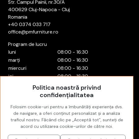
Str. Campul Painii, nr.30/A
400629 Cluj-Napoca - Cluj
Romania
+40 0374 033 717
office@pmfurniture.ro
Program de lucru
luni
08:00 - 16:30
marți
08:00 - 16:30
miercuri
08:00 - 16:30
joi
08:00 - 16:30
vineri
08:00 - 16:30
Politica noastră privind
sâmbătă
Închis
confidențialitatea
duminică
Închis
Folosim cookie-uri pentru a îmbunătăți experiența dvs.
Cont
de navigare, a oferi conținut personalizat și a analiza
Autentificare
traficul nostru. Făcând clic pe „Acceptă tot”, sunteți de
acord cu utilizarea cookie-urilor de către noi.
Favorites