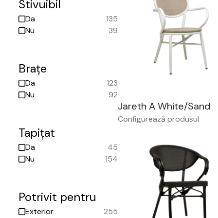
Stivuibil
Da
135
Nu
39
Brațe
Da
123
Nu
92
Jareth A White/Sand
Configurează produsul
Tapițat
Da
45
Nu
154
Potrivit pentru
Exterior
255