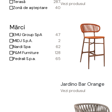
Terasă
287
Vezi produsul
Zonă de așteptare
40
Mărci
EMU Group SpA
47
MIDJ S.p.A.
2
Nardi Spa
62
P&M Furniture
128
Pedrali S.p.a.
65
Jardino Bar Orange
Vezi produsul