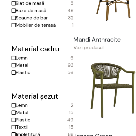
Blat de masă
5
Baze de masă
48
Scaune de bar
32
Mobilier de terasă
1
Mandi Anthracite
Material cadru
Vezi produsul
Lemn
6
Metal
93
Plastic
56
Material șezut
Lemn
2
Metal
15
Plastic
49
Textil
15
Împletitură
68