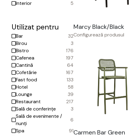
Interior
5
Utilizat pentru
Marcy Black/Black
Configurează produsul
Bar
32
Birou
3
Bistro
176
Cafenea
197
Cantină
64
Cofetărie
167
Fast food
133
Hotel
58
Lounge
39
Restaurant
217
Sală de conferințe
3
Sală de evenimente /
6
nunți
Spa
91
Carmen Bar Green