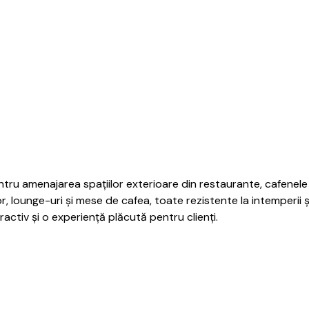
ntru amenajarea spațiilor exterioare din restaurante, cafenele 
 lounge-uri și mese de cafea, toate rezistente la intemperii și
activ și o experiență plăcută pentru clienți.