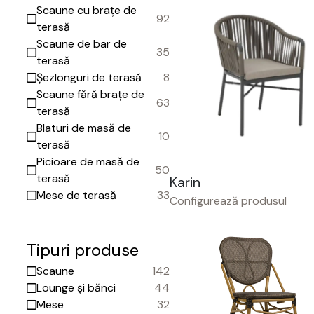
Scaune cu brațe de
92
terasă
Scaune de bar de
35
terasă
Șezlonguri de terasă
8
Scaune fără brațe de
63
terasă
Blaturi de masă de
10
terasă
Picioare de masă de
50
terasă
Karin
Mese de terasă
33
Configurează produsul
Tipuri produse
Scaune
142
Lounge și bănci
44
Mese
32