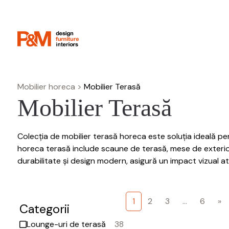
Mobilier horeca
>
Mobilier Terasă
Mobilier Terasă
Colecția de mobilier terasă horeca este soluția ideală pe
horeca terasă include scaune de terasă, mese de exterior,
durabilitate și design modern, asigură un impact vizual atr
1
2
3
...
6
»
Categorii
Lounge-uri de terasă
38