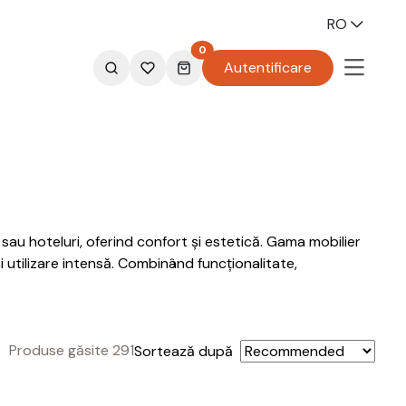
RO
0
Autentificare
sau hoteluri, oferind confort și estetică. Gama mobilier
 utilizare intensă. Combinând funcționalitate,
Produse găsite 291
Sortează după