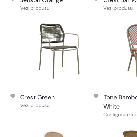
Jenson Orange
Crest Bar W
Vezi produsul
Vezi produsul
Crest Green
Tone Bambo
Vezi produsul
White
Configurează 