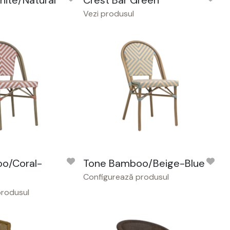
hite/Natural
Crest Bar Green
Vezi produsul
o/Coral-
Tone Bamboo/Beige-Blue
Configurează produsul
produsul