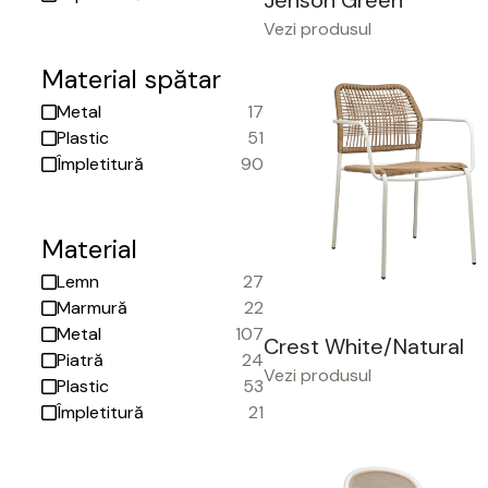
Jenson Green
Vezi produsul
Material spătar
Metal
17
Plastic
51
Împletitură
90
Material
Lemn
27
Marmură
22
Metal
107
Crest White/Natural
Piatră
24
Vezi produsul
Plastic
53
Împletitură
21