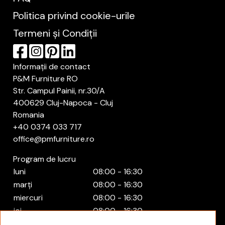
Politica privind cookie-urile
Termeni și Condiții
Informații de contact
P&M Furniture RO
Str. Campul Painii, nr.30/A
400629 Cluj-Napoca - Cluj
Romania
+40 0374 033 717
office@pmfurniture.ro
Program de lucru
luni
08:00 - 16:30
marți
08:00 - 16:30
miercuri
08:00 - 16:30
joi
08:00 - 16:30
vineri
08:00 - 16:30