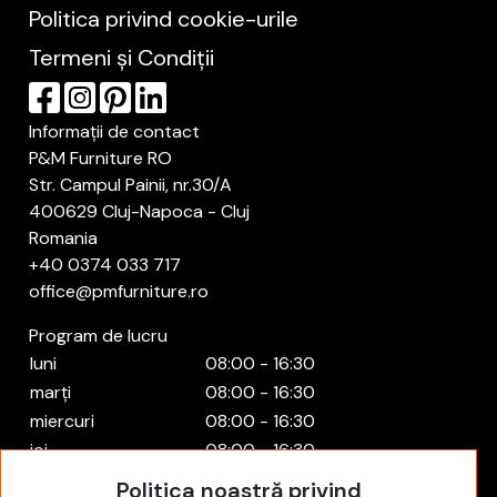
Politica privind cookie-urile
Termeni și Condiții
Informații de contact
P&M Furniture RO
Str. Campul Painii, nr.30/A
400629 Cluj-Napoca - Cluj
Romania
+40 0374 033 717
office@pmfurniture.ro
Program de lucru
luni
08:00 - 16:30
marți
08:00 - 16:30
miercuri
08:00 - 16:30
joi
08:00 - 16:30
vineri
08:00 - 16:30
Politica noastră privind