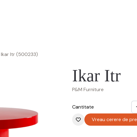
Ikar Itr (500233)
Ikar Itr
P&M Furniture
Cantitate
Vreau cerere de pre