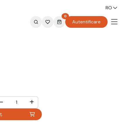
RO
0
Autentificare
ț.