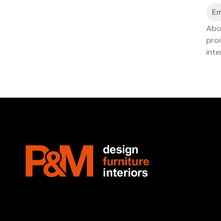
Abon
proi
inte