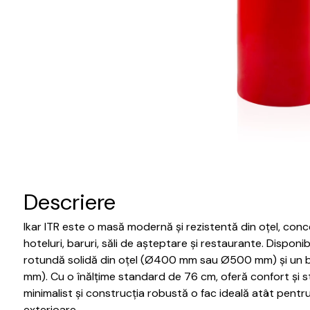
Descriere
Ikar ITR este o masă modernă și rezistentă din oțel, co
hoteluri, baruri, săli de așteptare și restaurante. Disponi
rotundă solidă din oțel (Ø400 mm sau Ø500 mm) și un 
mm). Cu o înălțime standard de 76 cm, oferă confort și stab
minimalist și construcția robustă o fac ideală atât pentru 
exterioare.