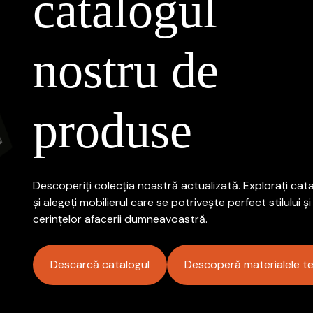
catalogul
nostru de
produse
Descoperiți colecția noastră actualizată. Explorați cata
și alegeți mobilierul care se potrivește perfect stilului și
cerințelor afacerii dumneavoastră.
Descarcă catalogul
Descoperă materialele te