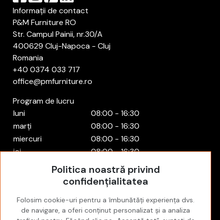
Informații de contact
P&M Furniture RO
Str. Campul Painii, nr.30/A
400629 Cluj-Napoca - Cluj
Romania
+40 0374 033 717
office@pmfurniture.ro
Program de lucru
luni
08:00 - 16:30
marți
08:00 - 16:30
miercuri
08:00 - 16:30
joi
08:00 - 16:30
vineri
08:00 - 16:30
Politica noastră privind
sâmbătă
Închis
confidențialitatea
duminică
Închis
Folosim cookie-uri pentru a îmbunătăți experiența dvs.
Cont
de navigare, a oferi conținut personalizat și a analiza
Autentificare