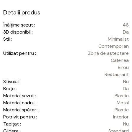
Detalii produs
Înălțime șezut :
46
3D disponibil :
Da
Stil :
Minimalist
Contemporan
Utilizat pentru :
Zonă de așteptare
Cafenea
Birou
Restaurant
Stivuibil :
Nu
Brațe :
Da
Material șezut :
Plastic
Material cadru :
Metal
Material spătar :
Plastic
Potrivit pentru :
Interior
Tapițat :
Nu
Glidere :
Standard