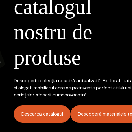
catalogul
nostru de
produse
Descoperiți colecția noastră actualizată. Explorați cata
și alegeți mobilierul care se potrivește perfect stilului și
cerințelor afacerii dumneavoastră.
Descarcă catalogul
Descoperă materialele te