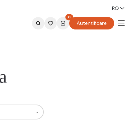
RO
0
Autentificare
a