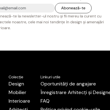
ează-te la newsletter-ul nostru și fii mereu la curent cu
ectele noastre, cele mai noi tendințe în design și amenajări
rioare.
Colecție
Linkuri utile
Design
Oportunități de angajare
Mobilier
Înregistrare Arhitecți și Designe
Interioare
FAQ
Arhitecți
Politica privind cookie-urile