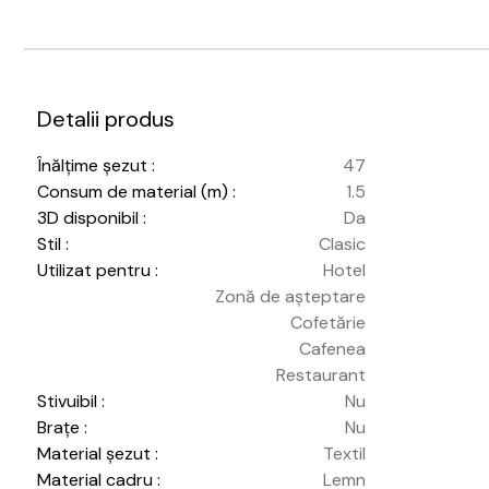
Detalii produs
Înălțime șezut :
47
Consum de material (m) :
1.5
3D disponibil :
Da
Stil :
Clasic
Utilizat pentru :
Hotel
Zonă de așteptare
Cofetărie
Cafenea
Restaurant
Stivuibil :
Nu
Brațe :
Nu
Material șezut :
Textil
Material cadru :
Lemn