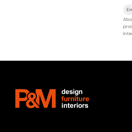
Abon
proi
inte